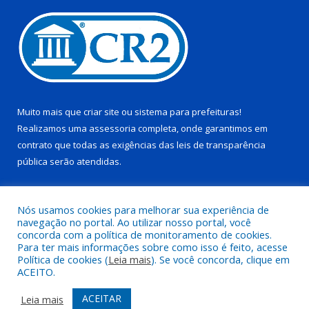
Muito mais que
criar site
ou
sistema para prefeituras
!
Realizamos uma
assessoria
completa, onde garantimos em
contrato que todas as exigências das
leis de transparência
pública
serão atendidas.
Conheça o
PNTP
e o
Radar da Transparência Pública
Nós usamos cookies para melhorar sua experiência de
navegação no portal. Ao utilizar nosso portal, você
concorda com a política de monitoramento de cookies.
Para ter mais informações sobre como isso é feito, acesse
Política de cookies (
Leia mais
). Se você concorda, clique em
Todos os direitos reservados a Câmara Municipal de Pau D’arco.
ACEITO.
Mapa do Site
Acessar Área Administrativa
ACEITAR
Leia mais