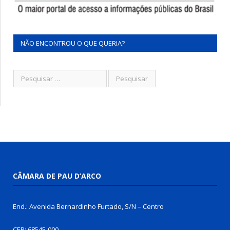
NÃO ENCONTROU O QUE QUERIA?
CÂMARA DE PAU D’ARCO
End.: Avenida Bernardinho Furtado, S/N – Centro
CEP: 68545-000