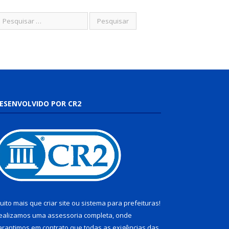
ESENVOLVIDO POR CR2
uito mais que
criar site
ou
sistema para prefeituras
!
ealizamos uma
assessoria
completa, onde
arantimos em contrato que todas as exigências das