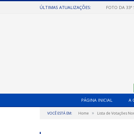
ÚLTIMAS ATUALIZAÇÕES:
FOTO DA 33ª
PÁGINA INICIAL
A 
»
VOCÊ ESTÁ EM:
Home
Lista de Votações No