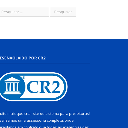
ESENVOLVIDO POR CR2
uito mais que
criar site
ou
sistema para prefeituras
!
ealizamos uma
assessoria
completa, onde
arantimos em contrato que todas as exigências das