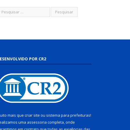
ESENVOLVIDO POR CR2
uito mais que
criar site
ou
sistema para prefeituras
!
ealizamos uma
assessoria
completa, onde
arantimos em contrato que todas as exigências das