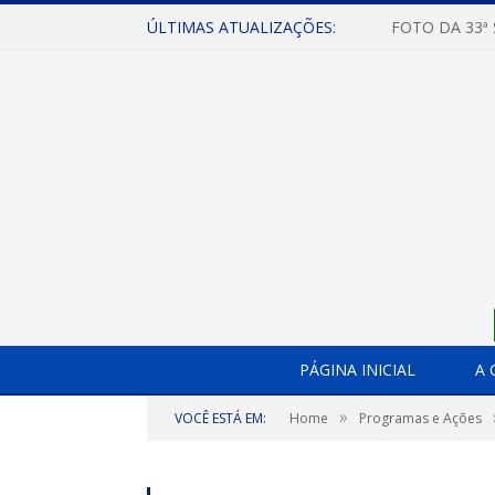
ÚLTIMAS ATUALIZAÇÕES:
FOTO DA 33ª
PÁGINA INICIAL
A 
»
VOCÊ ESTÁ EM:
Home
Programas e Ações