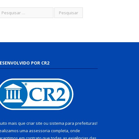
ESENVOLVIDO POR CR2
uito mais que
criar site
ou
sistema para prefeituras
!
ealizamos uma
assessoria
completa, onde
arantimos em contrato que todas as exigências das