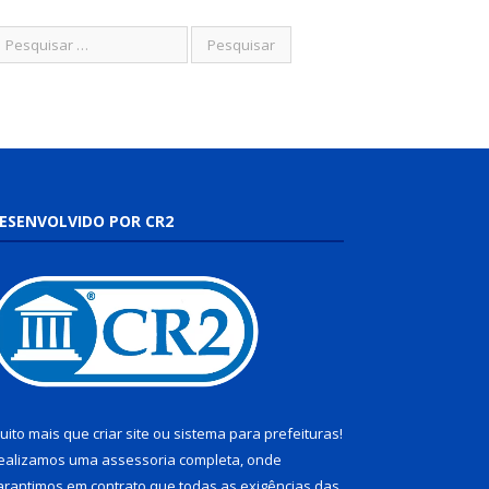
ESENVOLVIDO POR CR2
uito mais que
criar site
ou
sistema para prefeituras
!
ealizamos uma
assessoria
completa, onde
arantimos em contrato que todas as exigências das