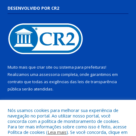
DESENVOLVIDO POR CR2
Muito mais que
criar site
ou
sistema para prefeituras
!
Realizamos uma
assessoria
completa, onde garantimos em
contrato que todas as exigências das
leis de transparência
pública
serão atendidas.
Conheça o
PNTP
e o
Radar da Transparência Pública
Nós usamos cookies para melhorar sua experiência de
navegação no portal. Ao utilizar nosso portal, você
concorda com a política de monitoramento de cookies.
Para ter mais informações sobre como isso é feito, acesse
Política de cookies (
Leia mais
). Se você concorda, clique em
Todos os direitos reservados a Câmara Municipal de Pau D’arco.