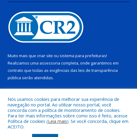
Muito mais que
criar site
ou
sistema para prefeituras
!
Realizamos uma
assessoria
completa, onde garantimos em
contrato que todas as exigências das
leis de transparência
pública
serão atendidas.
Conheça o
PNTP
e o
Radar da Transparência Pública
Nós usamos cookies para melhorar sua experiência de
navegação no portal. Ao utilizar nosso portal, você
concorda com a política de monitoramento de cookies.
Para ter mais informações sobre como isso é feito, acesse
Política de cookies (
Leia mais
). Se você concorda, clique em
Todos os direitos reservados a Câmara Municipal de Pau D’arco.
ACEITO.