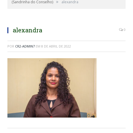
»
(Sandrinha do Conselho)
alexandra
alexandra
0
POR
CR2-ADMIN7
EM
8 DE ABRIL DE 2022