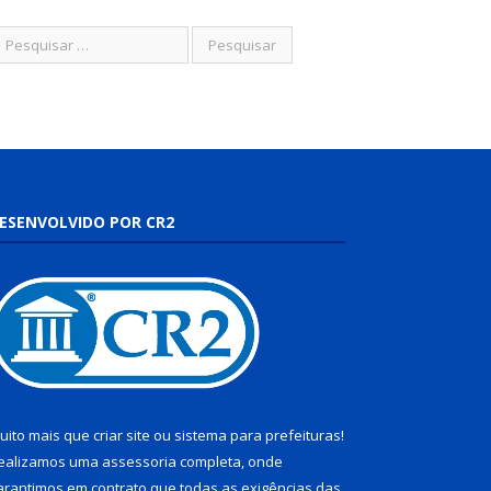
ESENVOLVIDO POR CR2
uito mais que
criar site
ou
sistema para prefeituras
!
ealizamos uma
assessoria
completa, onde
arantimos em contrato que todas as exigências das