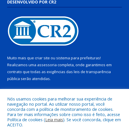
DESENVOLVIDO POR CR2
Muito mais que
criar site
ou
sistema para prefeituras
!
Realizamos uma
assessoria
completa, onde garantimos em
contrato que todas as exigências das
leis de transparência
pública
serão atendidas.
Conheça o
PNTP
e o
Radar da Transparência Pública
Nós usamos cookies para melhorar sua experiência de
navegação no portal. Ao utilizar nosso portal, você
concorda com a política de monitoramento de cookies.
Para ter mais informações sobre como isso é feito, acesse
Política de cookies (
Leia mais
). Se você concorda, clique em
Todos os direitos reservados a Câmara Municipal de Pau D’arco.
ACEITO.