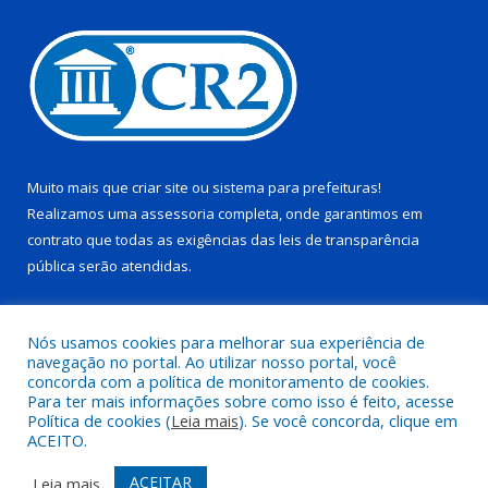
Muito mais que
criar site
ou
sistema para prefeituras
!
Realizamos uma
assessoria
completa, onde garantimos em
contrato que todas as exigências das
leis de transparência
pública
serão atendidas.
Conheça o
PNTP
e o
Radar da Transparência Pública
Nós usamos cookies para melhorar sua experiência de
navegação no portal. Ao utilizar nosso portal, você
concorda com a política de monitoramento de cookies.
Para ter mais informações sobre como isso é feito, acesse
Política de cookies (
Leia mais
). Se você concorda, clique em
Todos os direitos reservados a Câmara Municipal de Pau D’arco.
ACEITO.
Mapa do Site
Acessar Área Administrativa
ACEITAR
Leia mais