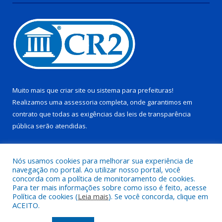
Muito mais que
criar site
ou
sistema para prefeituras
!
Realizamos uma
assessoria
completa, onde garantimos em
contrato que todas as exigências das
leis de transparência
pública
serão atendidas.
Conheça o
PNTP
e o
Radar da Transparência Pública
Nós usamos cookies para melhorar sua experiência de
navegação no portal. Ao utilizar nosso portal, você
concorda com a política de monitoramento de cookies.
Para ter mais informações sobre como isso é feito, acesse
Política de cookies (
Leia mais
). Se você concorda, clique em
Todos os direitos reservados a Câmara Municipal de Pau D’arco.
ACEITO.