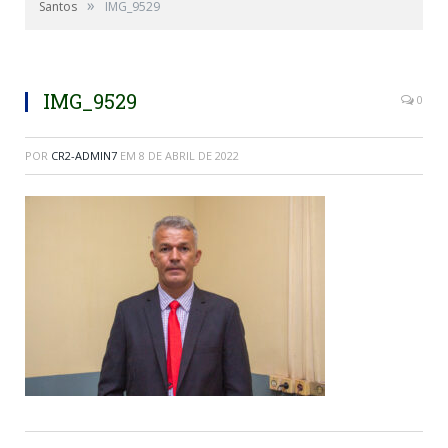
»
Santos
IMG_9529
IMG_9529
0
POR
CR2-ADMIN7
EM
8 DE ABRIL DE 2022