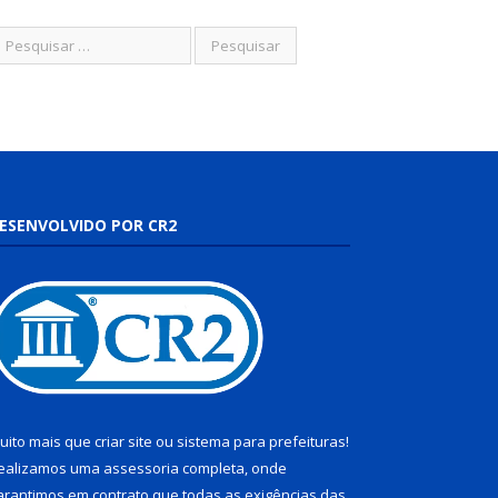
ESENVOLVIDO POR CR2
uito mais que
criar site
ou
sistema para prefeituras
!
ealizamos uma
assessoria
completa, onde
arantimos em contrato que todas as exigências das