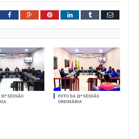
tter
Facebook
Google+
Pinterest
LinkedIn
Tumblr
Email
 31ª SESSÃO
FOTO DA 21ª SESSÃO
RIA
ORDINÁRIA