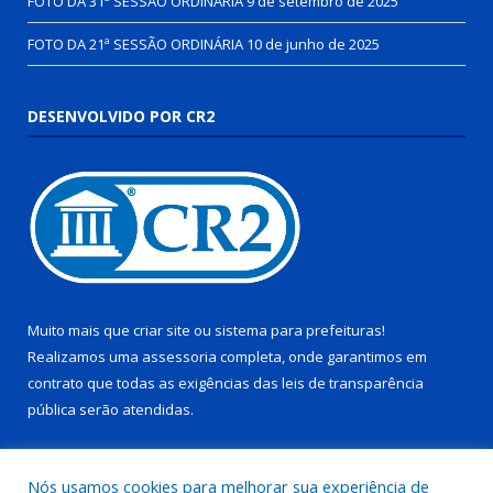
FOTO DA 31ª SESSÃO ORDINÁRIA
9 de setembro de 2025
FOTO DA 21ª SESSÃO ORDINÁRIA
10 de junho de 2025
DESENVOLVIDO POR CR2
Muito mais que
criar site
ou
sistema para prefeituras
!
Realizamos uma
assessoria
completa, onde garantimos em
contrato que todas as exigências das
leis de transparência
pública
serão atendidas.
Conheça o
PNTP
e o
Radar da Transparência Pública
Nós usamos cookies para melhorar sua experiência de