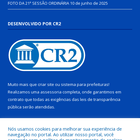
FOTO DA 21ª SESSÃO ORDINÁRIA
10 de junho de 2025
DESENVOLVIDO POR CR2
Muito mais que
criar site
ou
sistema para prefeituras
!
Realizamos uma
assessoria
completa, onde garantimos em
contrato que todas as exigências das
leis de transparência
pública
serão atendidas.
Conheça o
PNTP
e o
Radar da Transparência Pública
Nós usamos cookies para melhorar sua experiência de
navegação no portal. Ao utilizar nosso portal, você