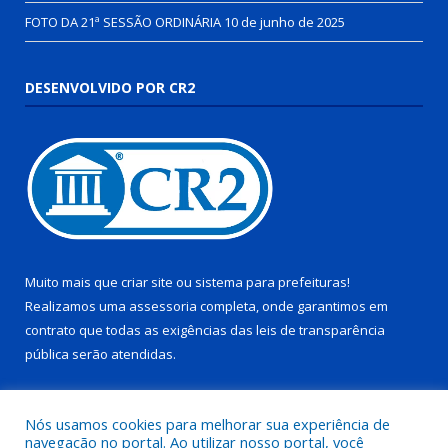
FOTO DA 21ª SESSÃO ORDINÁRIA
10 de junho de 2025
DESENVOLVIDO POR CR2
Muito mais que
criar site
ou
sistema para prefeituras
!
Realizamos uma
assessoria
completa, onde garantimos em
contrato que todas as exigências das
leis de transparência
pública
serão atendidas.
Conheça o
PNTP
e o
Radar da Transparência Pública
Nós usamos cookies para melhorar sua experiência de
navegação no portal. Ao utilizar nosso portal, você