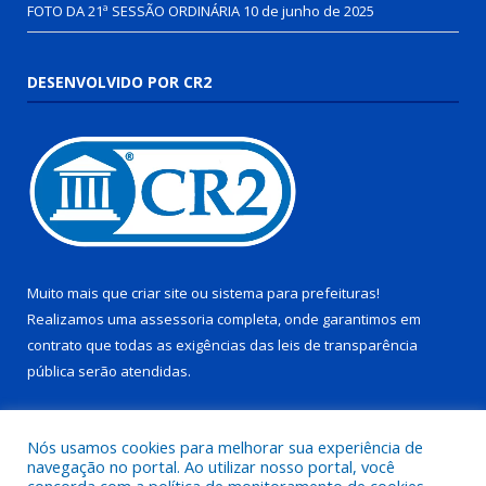
FOTO DA 21ª SESSÃO ORDINÁRIA
10 de junho de 2025
DESENVOLVIDO POR CR2
Muito mais que
criar site
ou
sistema para prefeituras
!
Realizamos uma
assessoria
completa, onde garantimos em
contrato que todas as exigências das
leis de transparência
pública
serão atendidas.
Conheça o
PNTP
e o
Radar da Transparência Pública
Nós usamos cookies para melhorar sua experiência de
navegação no portal. Ao utilizar nosso portal, você