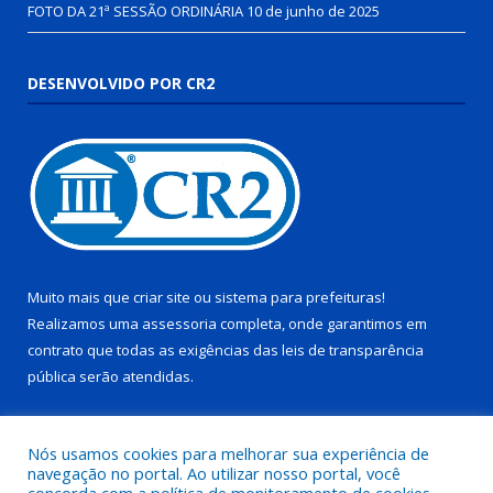
FOTO DA 21ª SESSÃO ORDINÁRIA
10 de junho de 2025
DESENVOLVIDO POR CR2
Muito mais que
criar site
ou
sistema para prefeituras
!
Realizamos uma
assessoria
completa, onde garantimos em
contrato que todas as exigências das
leis de transparência
pública
serão atendidas.
Conheça o
PNTP
e o
Radar da Transparência Pública
Nós usamos cookies para melhorar sua experiência de
navegação no portal. Ao utilizar nosso portal, você