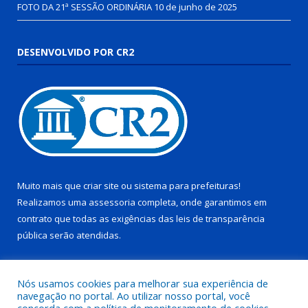
FOTO DA 21ª SESSÃO ORDINÁRIA
10 de junho de 2025
DESENVOLVIDO POR CR2
Muito mais que
criar site
ou
sistema para prefeituras
!
Realizamos uma
assessoria
completa, onde garantimos em
contrato que todas as exigências das
leis de transparência
pública
serão atendidas.
Conheça o
PNTP
e o
Radar da Transparência Pública
Nós usamos cookies para melhorar sua experiência de
navegação no portal. Ao utilizar nosso portal, você