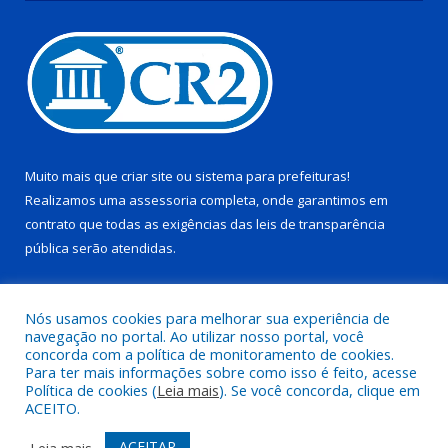
Muito mais que
criar site
ou
sistema para prefeituras
!
Realizamos uma
assessoria
completa, onde garantimos em
contrato que todas as exigências das
leis de transparência
pública
serão atendidas.
Conheça o
PNTP
e o
Radar da Transparência Pública
Nós usamos cookies para melhorar sua experiência de
navegação no portal. Ao utilizar nosso portal, você
concorda com a política de monitoramento de cookies.
Para ter mais informações sobre como isso é feito, acesse
Política de cookies (
Leia mais
). Se você concorda, clique em
Todos os direitos reservados a Câmara Municipal de Pau D’arco.
ACEITO.
Mapa do Site
Acessar Área Administrativa
ACEITAR
Leia mais