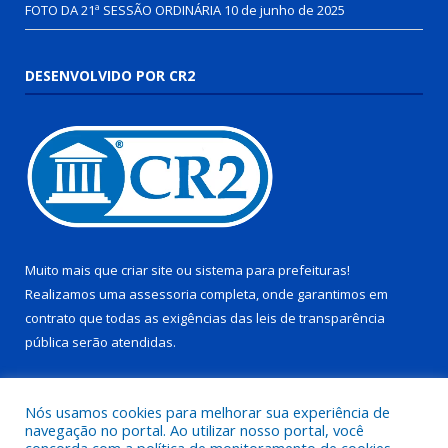
FOTO DA 21ª SESSÃO ORDINÁRIA
10 de junho de 2025
DESENVOLVIDO POR CR2
Muito mais que
criar site
ou
sistema para prefeituras
!
Realizamos uma
assessoria
completa, onde garantimos em
contrato que todas as exigências das
leis de transparência
pública
serão atendidas.
Conheça o
PNTP
e o
Radar da Transparência Pública
Nós usamos cookies para melhorar sua experiência de
navegação no portal. Ao utilizar nosso portal, você