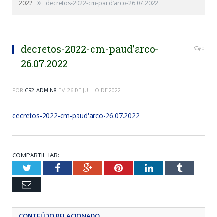
»
2022
decretos-2022-cm-paud’arco-26.07.2022
decretos-2022-cm-paud’arco-
0
26.07.2022
POR
CR2-ADMIN8
EM
26 DE JULHO DE 2022
decretos-2022-cm-paud'arco-26.07.2022
COMPARTILHAR:
Twitter
Facebook
Google+
Pinterest
LinkedIn
Tumblr
Email
CONTEÚDO RELACIONADO