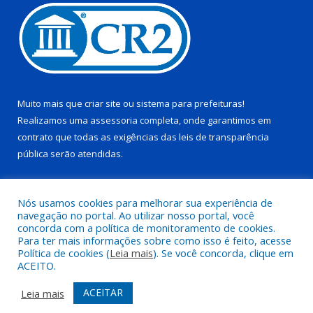
Muito mais que
criar site
ou
sistema para prefeituras
!
Realizamos uma
assessoria
completa, onde garantimos em
contrato que todas as exigências das
leis de transparência
pública
serão atendidas.
Conheça o
PNTP
e o
Radar da Transparência Pública
Nós usamos cookies para melhorar sua experiência de
navegação no portal. Ao utilizar nosso portal, você
concorda com a política de monitoramento de cookies.
Para ter mais informações sobre como isso é feito, acesse
Política de cookies (
Leia mais
). Se você concorda, clique em
Todos os direitos reservados a Câmara Municipal de Pau D’arco.
ACEITO.
Mapa do Site
Acessar Área Administrativa
ACEITAR
Leia mais
Acessar Webmail