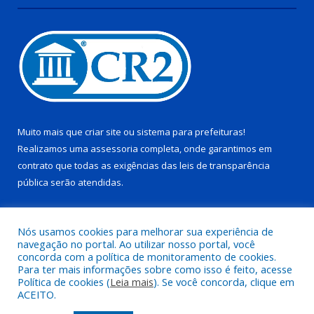
Muito mais que
criar site
ou
sistema para prefeituras
!
Realizamos uma
assessoria
completa, onde garantimos em
contrato que todas as exigências das
leis de transparência
pública
serão atendidas.
Conheça o
PNTP
e o
Radar da Transparência Pública
Nós usamos cookies para melhorar sua experiência de
navegação no portal. Ao utilizar nosso portal, você
concorda com a política de monitoramento de cookies.
Para ter mais informações sobre como isso é feito, acesse
Política de cookies (
Leia mais
). Se você concorda, clique em
Todos os direitos reservados a Câmara Municipal de Pau D’arco.
ACEITO.