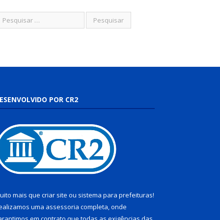
ESENVOLVIDO POR CR2
uito mais que
criar site
ou
sistema para prefeituras
!
ealizamos uma
assessoria
completa, onde
arantimos em contrato que todas as exigências das