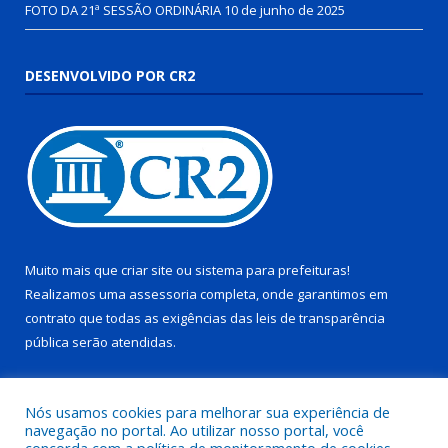
FOTO DA 21ª SESSÃO ORDINÁRIA
10 de junho de 2025
DESENVOLVIDO POR CR2
Muito mais que
criar site
ou
sistema para prefeituras
!
Realizamos uma
assessoria
completa, onde garantimos em
contrato que todas as exigências das
leis de transparência
pública
serão atendidas.
Conheça o
PNTP
e o
Radar da Transparência Pública
Nós usamos cookies para melhorar sua experiência de
navegação no portal. Ao utilizar nosso portal, você