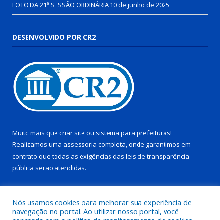
FOTO DA 21ª SESSÃO ORDINÁRIA
10 de junho de 2025
DESENVOLVIDO POR CR2
Muito mais que
criar site
ou
sistema para prefeituras
!
Realizamos uma
assessoria
completa, onde garantimos em
contrato que todas as exigências das
leis de transparência
pública
serão atendidas.
Conheça o
PNTP
e o
Radar da Transparência Pública
Nós usamos cookies para melhorar sua experiência de
navegação no portal. Ao utilizar nosso portal, você