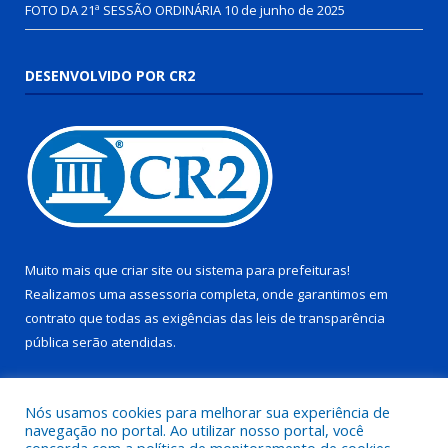
FOTO DA 21ª SESSÃO ORDINÁRIA
10 de junho de 2025
DESENVOLVIDO POR CR2
Muito mais que
criar site
ou
sistema para prefeituras
!
Realizamos uma
assessoria
completa, onde garantimos em
contrato que todas as exigências das
leis de transparência
pública
serão atendidas.
Conheça o
PNTP
e o
Radar da Transparência Pública
Nós usamos cookies para melhorar sua experiência de
navegação no portal. Ao utilizar nosso portal, você