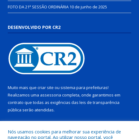
FOTO DA 21ª SESSÃO ORDINÁRIA
10 de junho de 2025
DESENVOLVIDO POR CR2
Muito mais que
criar site
ou
sistema para prefeituras
!
Realizamos uma
assessoria
completa, onde garantimos em
contrato que todas as exigências das
leis de transparência
pública
serão atendidas.
Conheça o
PNTP
e o
Radar da Transparência Pública
Nós usamos cookies para melhorar sua experiência de
navegação no portal. Ao utilizar nosso portal, você