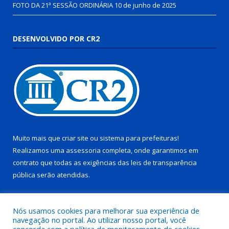
FOTO DA 21ª SESSÃO ORDINÁRIA
10 de junho de 2025
DESENVOLVIDO POR CR2
Muito mais que
criar site
ou
sistema para prefeituras
!
Realizamos uma
assessoria
completa, onde garantimos em
contrato que todas as exigências das
leis de transparência
pública
serão atendidas.
Conheça o
PNTP
e o
Radar da Transparência Pública
Nós usamos cookies para melhorar sua experiência de
navegação no portal. Ao utilizar nosso portal, você