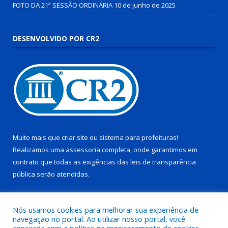
FOTO DA 21ª SESSÃO ORDINÁRIA
10 de junho de 2025
DESENVOLVIDO POR CR2
Muito mais que
criar site
ou
sistema para prefeituras
!
Realizamos uma
assessoria
completa, onde garantimos em
contrato que todas as exigências das
leis de transparência
pública
serão atendidas.
Conheça o
PNTP
e o
Radar da Transparência Pública
Nós usamos cookies para melhorar sua experiência de
navegação no portal. Ao utilizar nosso portal, você