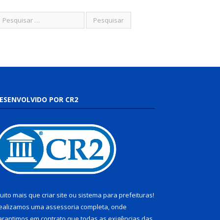
ESENVOLVIDO POR CR2
uito mais que
criar site
ou
sistema para prefeituras
!
ealizamos uma
assessoria
completa, onde
arantimos em contrato que todas as exigências das