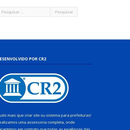
ESENVOLVIDO POR CR2
uito mais que
criar site
ou
sistema para prefeituras
!
ealizamos uma
assessoria
completa, onde
arantimos em contrato que todas as exigências das