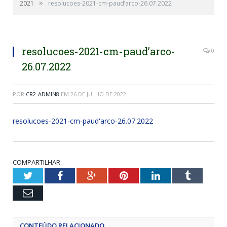
»
2021
resolucoes-2021-cm-paud’arco-26.07.2022
resolucoes-2021-cm-paud’arco-
0
26.07.2022
POR
CR2-ADMIN8
EM
26 DE JULHO DE 2022
resolucoes-2021-cm-paud'arco-26.07.2022
COMPARTILHAR:
Twitter
Facebook
Google+
Pinterest
LinkedIn
Tumblr
Email
CONTEÚDO RELACIONADO