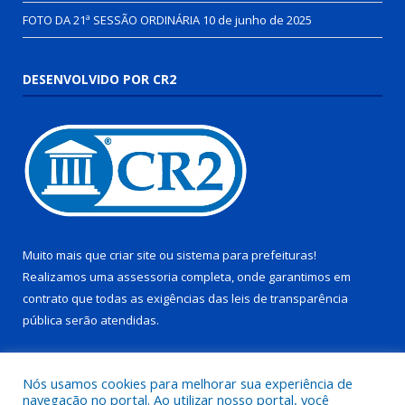
FOTO DA 21ª SESSÃO ORDINÁRIA
10 de junho de 2025
DESENVOLVIDO POR CR2
Muito mais que
criar site
ou
sistema para prefeituras
!
Realizamos uma
assessoria
completa, onde garantimos em
contrato que todas as exigências das
leis de transparência
pública
serão atendidas.
Conheça o
PNTP
e o
Radar da Transparência Pública
Nós usamos cookies para melhorar sua experiência de
navegação no portal. Ao utilizar nosso portal, você