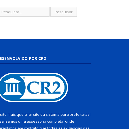
ESENVOLVIDO POR CR2
uito mais que
criar site
ou
sistema para prefeituras
!
ealizamos uma
assessoria
completa, onde
arantimos em contrato que todas as exigências das