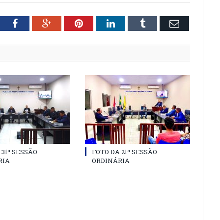
tter
Facebook
Google+
Pinterest
LinkedIn
Tumblr
Email
 31ª SESSÃO
FOTO DA 21ª SESSÃO
RIA
ORDINÁRIA