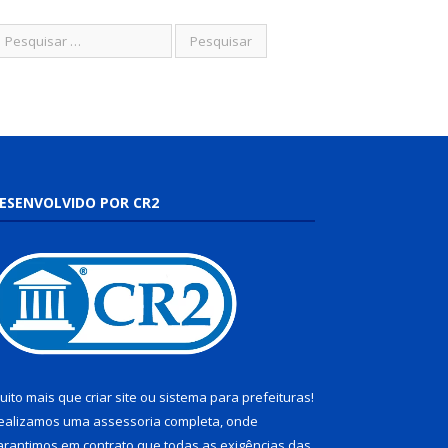
ESENVOLVIDO POR CR2
uito mais que
criar site
ou
sistema para prefeituras
!
ealizamos uma
assessoria
completa, onde
arantimos em contrato que todas as exigências das