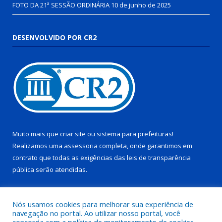
FOTO DA 21ª SESSÃO ORDINÁRIA
10 de junho de 2025
DESENVOLVIDO POR CR2
Muito mais que
criar site
ou
sistema para prefeituras
!
Realizamos uma
assessoria
completa, onde garantimos em
contrato que todas as exigências das
leis de transparência
pública
serão atendidas.
Conheça o
PNTP
e o
Radar da Transparência Pública
Nós usamos cookies para melhorar sua experiência de
navegação no portal. Ao utilizar nosso portal, você