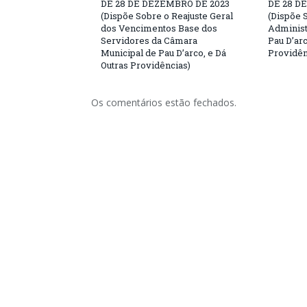
DE 28 DE DEZEMBRO DE 2023
DE 28 D
(Dispõe Sobre o Reajuste Geral
(Dispõe 
dos Vencimentos Base dos
Administ
Servidores da Câmara
Pau D’ar
Municipal de Pau D’arco, e Dá
Providên
Outras Providências)
Os comentários estão fechados.