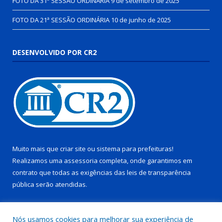
FOTO DA 31ª SESSÃO ORDINÁRIA
9 de setembro de 2025
FOTO DA 21ª SESSÃO ORDINÁRIA
10 de junho de 2025
DESENVOLVIDO POR CR2
Muito mais que
criar site
ou
sistema para prefeituras
!
Realizamos uma
assessoria
completa, onde garantimos em
contrato que todas as exigências das
leis de transparência
pública
serão atendidas.
Conheça o
PNTP
e o
Radar da Transparência Pública
Nós usamos cookies para melhorar sua experiência de