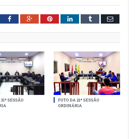
tter
Facebook
Google+
Pinterest
LinkedIn
Tumblr
Email
 31ª SESSÃO
FOTO DA 21ª SESSÃO
RIA
ORDINÁRIA