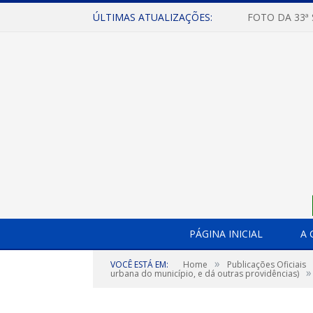
ÚLTIMAS ATUALIZAÇÕES:
FOTO DA 33ª
PÁGINA INICIAL
A 
»
VOCÊ ESTÁ EM:
Home
Publicações Oficiais
»
urbana do município, e dá outras providências)