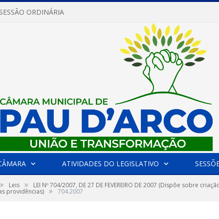
 SESSÃO ORDINÁRIA
CÂMARA
ATIVIDADES DO LEGISLATIVO
SESSÕ
»
»
Leis
LEI Nº 704/2007, DE 27 DE FEVEREIRO DE 2007 (Dispõe sobre criaçã
»
s providências)
704.2007