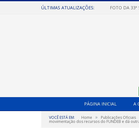
ÚLTIMAS ATUALIZAÇÕES:
FOTO DA 33ª
PÁGINA INICIAL
A 
»
VOCÊ ESTÁ EM:
Home
Publicações Oficiais
movimentação dos recursos do FUNDEB e dá outra