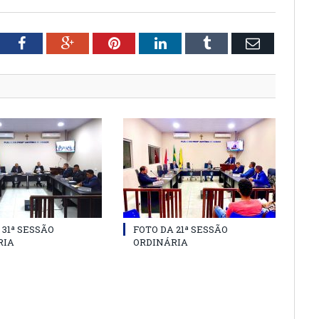
tter
Facebook
Google+
Pinterest
LinkedIn
Tumblr
Email
 31ª SESSÃO
FOTO DA 21ª SESSÃO
RIA
ORDINÁRIA