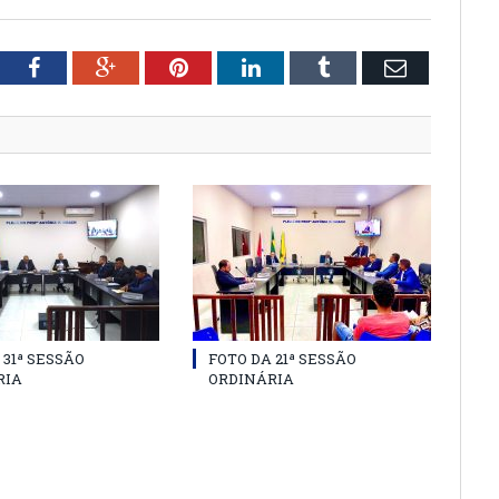
tter
Facebook
Google+
Pinterest
LinkedIn
Tumblr
Email
 31ª SESSÃO
FOTO DA 21ª SESSÃO
RIA
ORDINÁRIA