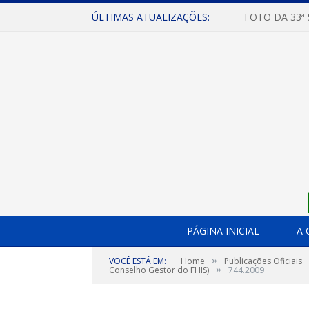
ÚLTIMAS ATUALIZAÇÕES:
FOTO DA 33ª
PÁGINA INICIAL
A 
»
VOCÊ ESTÁ EM:
Home
Publicações Oficiais
»
Conselho Gestor do FHIS)
744.2009