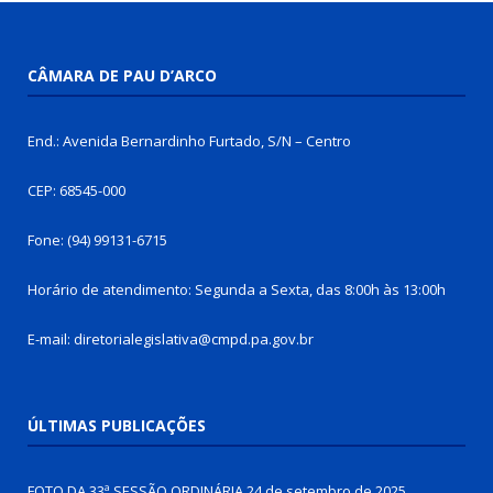
CÂMARA DE PAU D’ARCO
End.: Avenida Bernardinho Furtado, S/N – Centro
CEP: 68545-000
Fone: (94) 99131-6715
Horário de atendimento: Segunda a Sexta, das 8:00h às 13:00h
E-mail: diretorialegislativa@cmpd.pa.gov.br
ÚLTIMAS PUBLICAÇÕES
FOTO DA 33ª SESSÃO ORDINÁRIA
24 de setembro de 2025