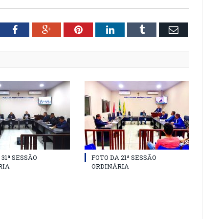
tter
Facebook
Google+
Pinterest
LinkedIn
Tumblr
Email
 31ª SESSÃO
FOTO DA 21ª SESSÃO
RIA
ORDINÁRIA