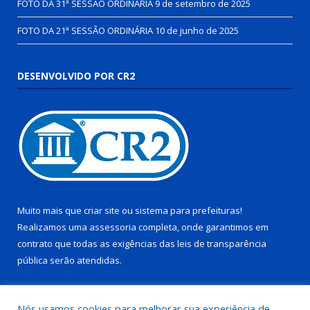
FOTO DA 31ª SESSÃO ORDINÁRIA
9 de setembro de 2025
FOTO DA 21ª SESSÃO ORDINÁRIA
10 de junho de 2025
DESENVOLVIDO POR CR2
Muito mais que
criar site
ou
sistema para prefeituras
!
Realizamos uma
assessoria
completa, onde garantimos em
contrato que todas as exigências das
leis de transparência
pública
serão atendidas.
Conheça o
PNTP
e o
Radar da Transparência Pública
Nós usamos cookies para melhorar sua experiência de