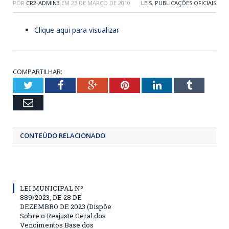
POR
CR2-ADMIN3
EM
23 DE MARÇO DE 2010
LEIS
,
PUBLICAÇÕES OFICIAIS
Clique aqui para visualizar
COMPARTILHAR:
Twitter
Facebook
Google+
Pinterest
LinkedIn
Tumblr
Email
CONTEÚDO RELACIONADO
LEI MUNICIPAL Nº
889/2023, DE 28 DE
DEZEMBRO DE 2023 (Dispõe
Sobre o Reajuste Geral dos
Vencimentos Base dos