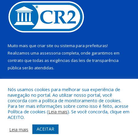
Muito mais que
criar site
ou
sistema para prefeituras
!
Realizamos uma
assessoria
completa, onde garantimos em
contrato que todas as exigências das
leis de transparência
pública
serão atendidas.
Conheça o
PNTP
e o
Radar da Transparência Pública
Nós usamos cookies para melhorar sua experiência de
navegação no portal. Ao utilizar nosso portal, você
concorda com a política de monitoramento de cookies.
Para ter mais informações sobre como isso é feito, acesse
Política de cookies (
Leia mais
). Se você concorda, clique em
Todos os direitos reservados a Câmara Municipal de Pau D’arco.
ACEITO.
Mapa do Site
Acessar Área Administrativa
ACEITAR
Leia mais
Acessar Webmail