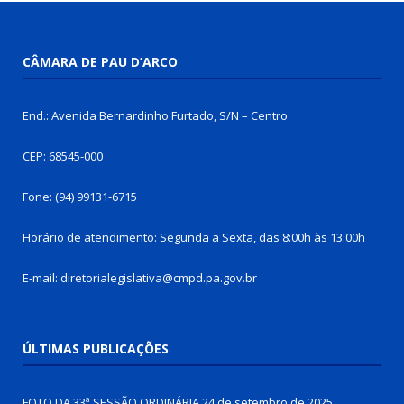
CÂMARA DE PAU D’ARCO
End.: Avenida Bernardinho Furtado, S/N – Centro
CEP: 68545-000
Fone: (94) 99131-6715
Horário de atendimento: Segunda a Sexta, das 8:00h às 13:00h
E-mail: diretorialegislativa@cmpd.pa.gov.br
ÚLTIMAS PUBLICAÇÕES
FOTO DA 33ª SESSÃO ORDINÁRIA
24 de setembro de 2025