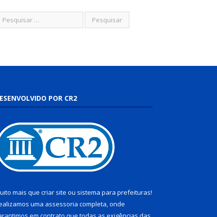
ESENVOLVIDO POR CR2
uito mais que
criar site
ou
sistema para prefeituras
!
ealizamos uma
assessoria
completa, onde
arantimos em contrato que todas as exigências das