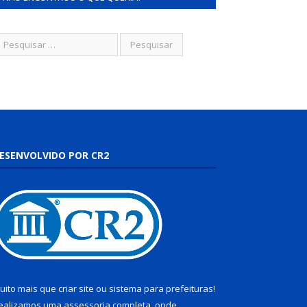
ESENVOLVIDO POR CR2
uito mais que
criar site
ou
sistema para prefeituras
!
ealizamos uma
assessoria
completa, onde